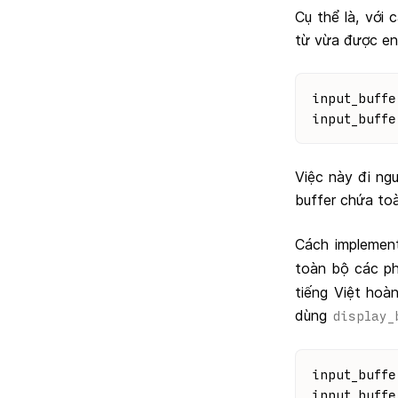
Cụ thể là, với 
từ vừa được eng
input_buffe
input_buffe
Việc này đi ng
buffer chứa toà
Cách implement
toàn bộ các p
tiếng Việt hoà
dùng
display_
input_buffe
input_buffe