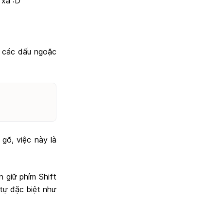
 xa :D
hư các dấu ngoặc
gõ, việc này là
n giữ phím Shift
 tự đặc biệt như