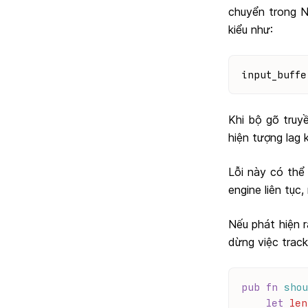
chuyển trong N
kiểu như:
input_buff
Khi bộ gõ truyề
hiện tượng lag k
Lỗi này có thể 
engine liên tục
Nếu phát hiện r
dừng việc track
pub
fn
shou
let
len