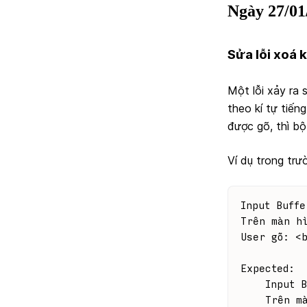
Ngày 27/01
Sửa lỗi xoá 
Một lỗi xảy ra 
theo kí tự tiến
được gõ, thì bộ
Ví dụ trong trư
Input Buffe
Trên màn h
User gõ: <
Expected:
    Input B
    Trên m