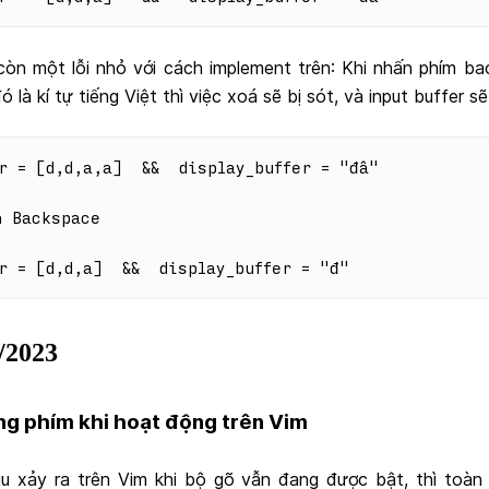
còn một lỗi nhỏ với cách implement trên: Khi nhấn phím b
ó là kí tự tiếng Việt thì việc xoá sẽ bị sót, và input buffer sẽ 
r = [d,d,a,a]  &&  display_buffer = "đâ"
n Backspace
r = [d,d,a]  &&  display_buffer = "đ"
/2023
king phím khi hoạt động trên Vim
ịu xảy ra trên Vim khi bộ gõ vẫn đang được bật, thì toàn