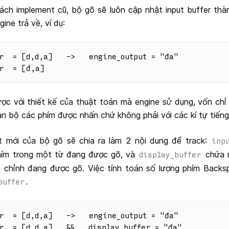
cách implement cũ, bộ gõ sẽ luôn cập nhật input buffer th
ine trả về, ví dụ:
r  = [d,d,a]   ->   engine_output = "đa"
r  = [đ,a]
ược với thiết kế của thuật toán mà engine sử dụng, vốn chỉ
n bộ các phím được nhấn chứ không phải với các kí tự tiếng
 mới của bộ gõ sẽ chia ra làm 2 nội dung để track:
inp
hím trong một từ đang được gõ, và
chứa n
display_buffer
n chỉnh đang được gõ. Việc tính toán số lượng phím Backs
.
buffer
r  = [d,d,a]   ->   engine_output = "đa"
r  = [d,d,a]   &&   display_buffer = "đa"