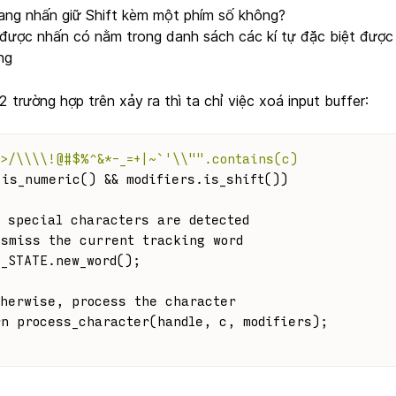
ang nhấn giữ Shift kèm một phím số không?
 được nhấn có nằm trong danh sách các kí tự đặc biệt được
ng
 trường hợp trên xảy ra thì ta chỉ việc xoá input buffer:
<>/\\\\!@#$%^&*-_=+|~`'\\"
".contains(c)
.is_numeric() && modifiers.is_shift())
f special characters are detected
ismiss the current tracking word
T_STATE.new_word();
therwise, process the character
rn process_character(handle, c, modifiers);