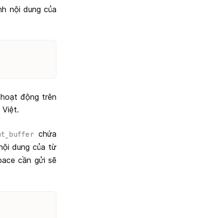
ành nội dung của
 hoạt động trên
 Việt.
chứa
ut_buffer
ội dung của từ
pace cần gửi sẽ