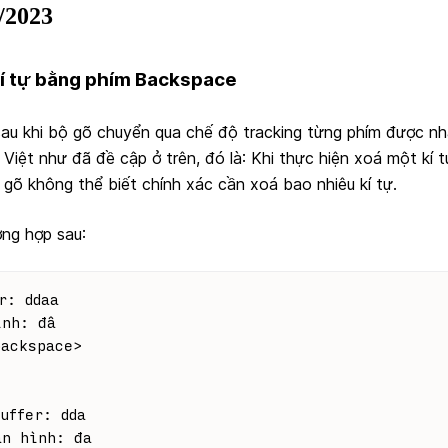
/2023
kí tự bằng phím Backspace
sau khi bộ gõ chuyển qua chế độ tracking từng phím được nh
g Việt như đã đề cập ở trên, đó là: Khi thực hiện xoá một kí 
 gõ không thể biết chính xác cần xoá bao nhiêu kí tự.
ờng hợp sau:
r: ddaa
ình: đâ
backspace>
uffer: dda
àn hình: đa