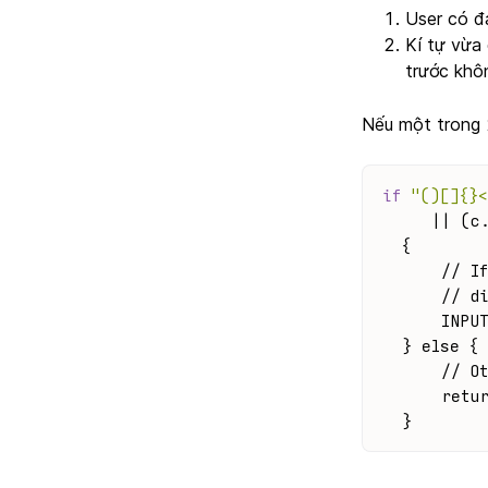
User có đ
Kí tự vừa
trước khô
Nếu một trong 2
if
"()[]{}
   || (c
{
    // I
    // d
    INPU
} else {
    // O
    retu
}