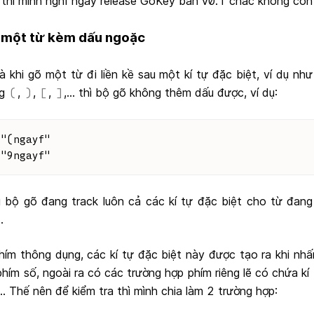
y thì mình nghĩ ngày release GõKey bản v0.1 chắc không còn
gõ một từ kèm dấu ngoặc
 khi gõ một từ đi liền kề sau một kí tự đặc biệt, ví dụ n
ng
,
,
,
,... thì bộ gõ không thêm dấu được, ví dụ:
(
)
[
]
 "(ngayf"
 "9ngayf"
 bộ gõ đang track luôn cả các kí tự đặc biệt cho từ đang 
.
ím thông dụng, các kí tự đặc biệt này được tạo ra khi nhấ
ím số, ngoài ra có các trường hợp phím riêng lẽ có chứa kí
... Thế nên để kiểm tra thì mình chia làm 2 trường hợp: