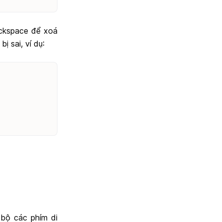
ackspace để xoá
bị sai, ví dụ:
 bộ các phím di