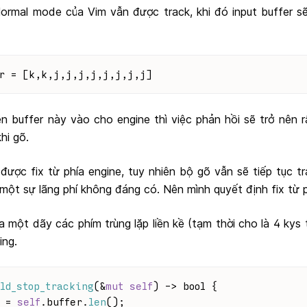
ormal mode của Vim vẫn được track, khi đó input buffer s
er = [k,k,j,j,j,j,j,j,j,j]
n buffer này vào cho engine thì việc phản hồi sẽ trở nên 
hi gõ.
được fix từ phía engine, tuy nhiên bộ gõ vẫn sẽ tiếp tục t
, một sự lãng phí không đáng có. Nên mình quyết định fix từ 
a một dãy các phím trùng lặp liền kề (tạm thời cho là 4 kys 
ing.
ld_stop_tracking
(&
mut
self
) 
->
bool
 {
 = 
self
.buffer.
len
();