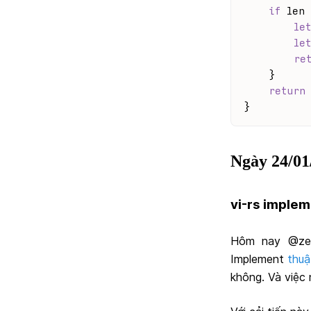
if
 len 
let
let
re
    }
return
}
Ngày 24/01
vi-rs implem
Hôm nay @zer
Implement
thuậ
không. Và việc 