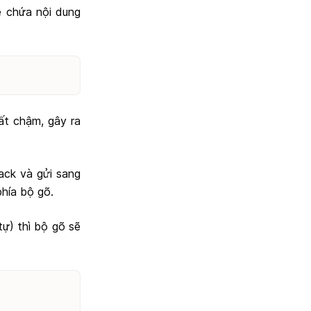
ẽ chứa nội dung
rất chậm, gây ra
rack và gửi sang
phía bộ gõ.
tự) thì bộ gõ sẽ