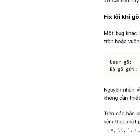
Với cải tiến nà
Fix lỗi khi 
Một bug khác là
tròn hoặc vuô
User gõ:  
Bộ gõ gửi:
Nguyên nhân vì
không cần thiết
Trên các bàn ph
kèm theo một ph
,
,
,
,
,
-
=
\\
'
/