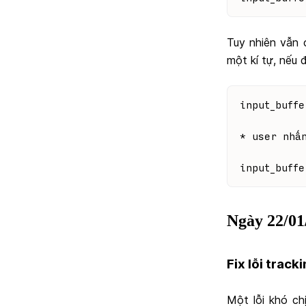
Tuy nhiên vẫn 
một kí tự, nếu đ
input_buffe
* user nhấ
input_buffe
Ngày 22/01
Fix lỗi trac
Một lỗi khó ch