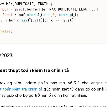
>= MAX_DUPLICATE_LENGTH {
buf
 = &
self
.buffer[len-MAX_DUPLICATE_LENGTH..];
first
 = buf.
chars
().
nth
(
0
).
unwrap
();
turn
 buf.
chars
().
all
(|c| c == first);
false
;
/2023
ent thuật toán kiểm tra chính tả
ox-dg vừa update phiên bản mới v0.3.2 cho engine t
t toán kiểm tra chính tả
giúp nhận biết từ đang gõ có phải l
này giúp cho bộ gõ trở nên ổn định hơn rất nhiều.