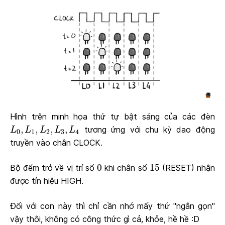
Hình trên minh họa thứ tự bật sáng của các đèn
L
0
,
L
1
,
L
2
,
L
3
,
L
4
,
,
,
,
tương ứng với chu kỳ dao động
L
L
L
L
L
0
1
2
3
4
truyền vào chân CLOCK.
0
15
0
15
Bộ đếm trở về vị trí số
khi chân số
(RESET) nhận
được tín hiệu HIGH.
Đối với con này thì chỉ cần nhớ mấy thứ "ngắn gọn"
vậy thôi, không có công thức gì cả, khỏe, hề hề :D