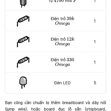
4700
Tụ
1
m
u
F
39
k
39
Điện trở
k
O
m
e
g
a
1
O
m
e
g
a
12
k
12
Điện trở
k
O
m
e
g
a
1
O
m
e
g
a
330
330
Điện trở
O
m
e
g
a
1
O
m
e
g
a
Đèn LED
5
Bạn cũng cần chuẩn bị thêm breadboard và dây nối
(jump wire), hoặc board đục lỗ sẵn (stripboard,