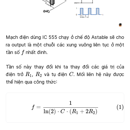
Mạch điện dùng IC 555 chạy ở chế độ Astable sẽ cho
ra output là một chuỗi các xung vuông liên tục ở một
f
tần số
nhất đinh.
f
Tần số này thay đổi khi ta thay đổi các giá trị của
R
1
R
2
C
điện trở
,
và tụ điện
. Mối liên hệ này được
R
R
C
1
2
thể hiện qua công thức:
(1)
f
=
1
ln
(
2
)
⋅
C
⋅
(
R
1
+
2
R
2
)
1
=
(1)
f
ln
(
2
)
⋅
⋅
(
+
2
)
C
R
R
1
2