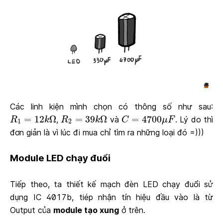
Các linh kiện mình chọn có thông số như sau:
R
1
=
12
k
Ω
R
2
=
39
k
Ω
C
=
4700
μ
F
=
12
Ω
=
39
Ω
=
4700
,
và
. Lý do thì
R
k
R
k
C
μ
F
1
2
đơn giản là vì lúc đi mua chỉ tìm ra những loại đó =)))
Module LED chạy đuổi
Tiếp theo, ta thiết kế mạch đèn LED chạy đuổi sử
dụng IC 4017b, tiép nhận tín hiệu đầu vào là từ
Output của
module tạo xung
ở trên.