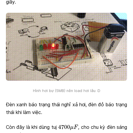
giây.
Hình hơi bự (5MB) nên load hơi lâu :D
Đèn xanh báo trạng thái nghỉ xả hơi, đèn đỏ báo trạng
thái khi làm việc.
4700
μ
F
4700
Còn đây là khi dùng tuj
, cho chu kỳ đèn sáng
μ
F