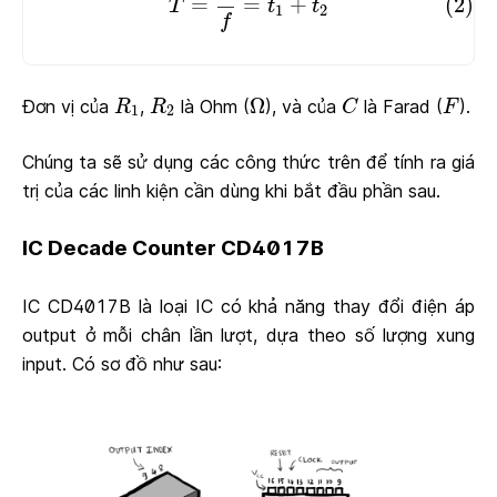
=
=
+
(2)
T
t
t
1
2
f
R
1
R
2
Ω
C
F
Ω
Đơn vị của
,
là Ohm (
), và của
là Farad (
).
R
R
C
F
1
2
Chúng ta sẽ sử dụng các công thức trên để tính ra giá
trị của các linh kiện cần dùng khi bắt đầu phần sau.
IC Decade Counter CD4017B
IC CD4017B là loại IC có khả năng thay đổi điện áp
output ở mỗi chân lần lượt, dựa theo số lượng xung
input. Có sơ đồ như sau: