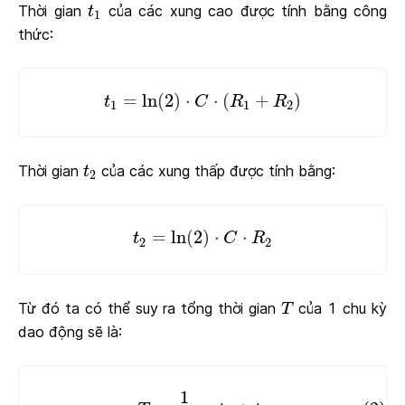
t
1
Thời gian
của các xung cao được tính bằng công
t
1
thức:
t
1
=
ln
(
2
)
⋅
C
⋅
(
R
1
+
R
2
)
=
ln
(
2
)
⋅
⋅
(
+
)
t
C
R
R
1
1
2
t
2
Thời gian
của các xung thấp được tính bằng:
t
2
t
2
=
ln
(
2
)
⋅
C
⋅
R
2
=
ln
(
2
)
⋅
⋅
t
C
R
2
2
T
Từ đó ta có thể suy ra tổng thời gian
của 1 chu kỳ
T
dao động sẽ là:
(2)
T
=
1
f
=
t
1
+
t
2
1