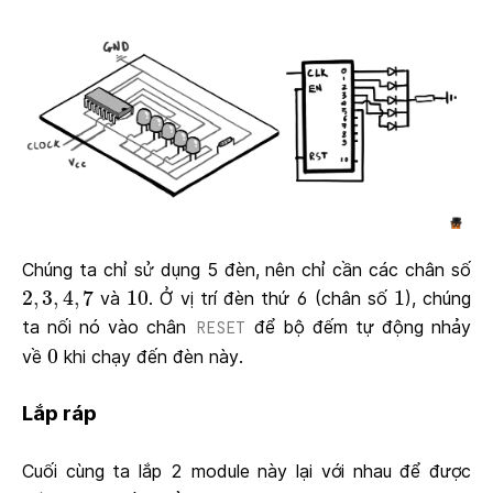
Chúng ta chỉ sử dụng 5 đèn, nên chỉ cần các chân số
2
,
3
,
4
,
7
10
1
2
,
3
,
4
,
7
10
1
và
. Ở vị trí đèn thứ 6 (chân số
), chúng
ta nối nó vào chân
để bộ đếm tự động nhảy
RESET
0
0
về
khi chạy đến đèn này.
Lắp ráp
Cuối cùng ta lắp 2 module này lại với nhau để được