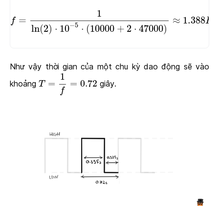
f
=
1
ln
(
2
)
⋅
10
−
5
⋅
(
10000
+
2
⋅
47000
)
≈
1.388
1
=
≈
1.388
f
H
z
−
5
ln
(
2
)
⋅
10
⋅
(
10000
+
2
⋅
47000
)
Như vậy thời gian của một chu kỳ dao động sẽ vào
T
=
1
f
=
0.72
1
=
=
0.72
khoảng
giây.
T
f