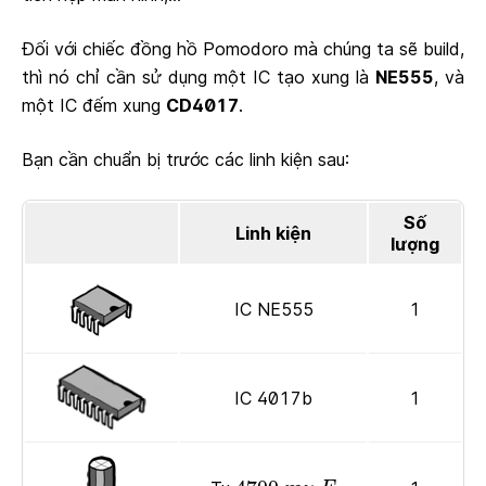
Đối với chiếc đồng hồ Pomodoro mà chúng ta sẽ build,
thì nó chỉ cần sử dụng một IC tạo xung là
NE555
, và
một IC đếm xung
CD4017
.
Bạn cần chuẩn bị trước các linh kiện sau:
Số
Linh kiện
lượng
IC NE555
1
IC 4017b
1
4700
F
m
u