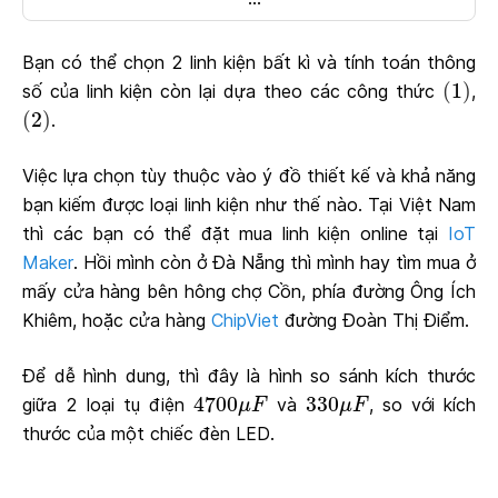
Bạn có thể chọn 2 linh kiện bất kì và tính toán thông
(
1
)
(
1
)
số của linh kiện còn lại dựa theo các công thức
,
(
2
)
(
2
)
.
Việc lựa chọn tùy thuộc vào ý đồ thiết kế và khả năng
bạn kiếm được loại linh kiện như thế nào. Tại Việt Nam
thì các bạn có thể đặt mua linh kiện online tại
IoT
Maker
. Hồi mình còn ở Đà Nẵng thì mình hay tìm mua ở
mấy cửa hàng bên hông chợ Cồn, phía đường Ông Ích
Khiêm, hoặc cửa hàng
ChipViet
đường Đoàn Thị Điểm.
Để dễ hình dung, thì đây là hình so sánh kích thước
4700
μ
F
330
μ
F
4700
330
giữa 2 loại tụ điện
và
, so với kích
μ
F
μ
F
thước của một chiếc đèn LED.