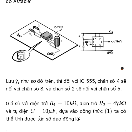
độ Astable:
Lưu ý, như sơ đồ trên, thì đối với IC 555, chân số 4 sẽ
nối với chân sô 8, và chân số 2 sẽ nối với chân số 6.
R
1
=
10
k
Ω
R
2
=
47
k
Ω
=
10
Ω
=
47
Ω
Giả sử với điện trở
, điện trở
R
k
R
k
1
2
(
1
)
C
=
10
μ
F
=
10
(
1
)
và tụ điện
, dựa vào công thức
ta có
C
μ
F
thể tính được tần số dao động là: