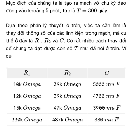
Mục đích của chúng ta là tạo ra mạch với chu kỳ dao
T
=
300
5
5
=
300
động vào khoảng
phút, tức là
giây.
T
Dựa theo phần lý thuyết ở trên, việc ta cần làm là
thay đổi thông số của các linh kiện trong mạch, mà cụ
R
1
R
2
C
thể ở đây là
,
và
. Có rất nhiều cách thay đổi
R
R
C
1
2
T
để chúng ta đạt được con số
như đã nói ở trên. Ví
T
dụ:
R
1
R
2
C
R
R
C
1
2
O
m
e
g
a
O
m
e
g
a
F
m
u
10k
39k
5000
O
m
e
g
a
O
m
e
g
a
m
u
F
O
m
e
g
a
O
m
e
g
a
F
m
u
12k
39k
4700
O
m
e
g
a
O
m
e
g
a
m
u
F
O
m
e
g
a
O
m
e
g
a
F
m
u
15k
47k
3900
O
m
e
g
a
O
m
e
g
a
m
u
F
O
m
e
g
a
O
m
e
g
a
F
m
u
330k
487k
330
O
m
e
g
a
O
m
e
g
a
m
u
F
...