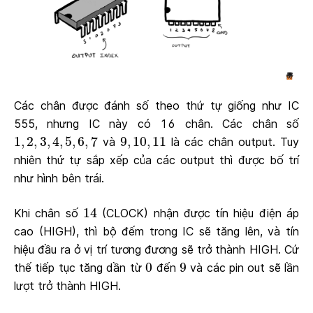
Các chân được đánh số theo thứ tự giống như IC
555, nhưng IC này có 16 chân. Các chân số
1
,
2
,
3
,
4
,
5
,
6
,
7
9
,
10
,
11
1
,
2
,
3
,
4
,
5
,
6
,
7
9
,
10
,
11
và
là các chân output. Tuy
nhiên thứ tự sắp xếp của các output thì được bố trí
như hình bên trái.
14
14
Khi chân số
(CLOCK) nhận được tín hiệu điện áp
cao (HIGH), thì bộ đếm trong IC sẽ tăng lên, và tín
hiệu đầu ra ở vị trí tương đương sẽ trở thành HIGH. Cứ
0
9
0
9
thế tiếp tục tăng dần từ
đến
và các pin out sẽ lần
lượt trở thành HIGH.