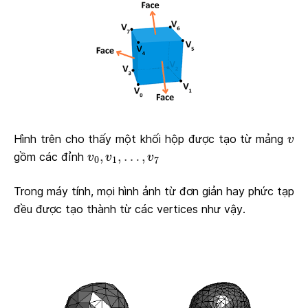
v
Hình trên cho thấy một khối hộp được tạo từ mảng
v
v
0
,
v
1
,
…
,
v
7
,
,
…
,
gồm các đỉnh
v
v
v
0
1
7
Trong máy tính, mọi hình ảnh từ đơn giản hay phức tạp
đều được tạo thành từ các vertices như vậy.