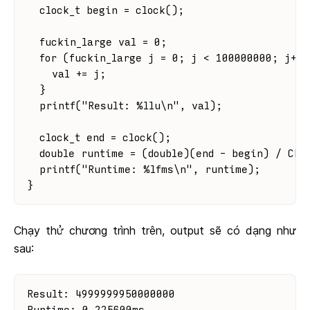
  clock_t begin = clock();
  fuckin_large val = 0;
  for (fuckin_large j = 0; j < 100000000; j++)
    val += j;
  }
  printf("Result: %llu\n", val);
  clock_t end = clock();
  double runtime = (double)(end - begin) / CLO
  printf("Runtime: %lfms\n", runtime);
}
Chạy thử chương trình trên, output sẽ có dạng như
sau:
Result: 4999999950000000
Runtime: 0.225600ms