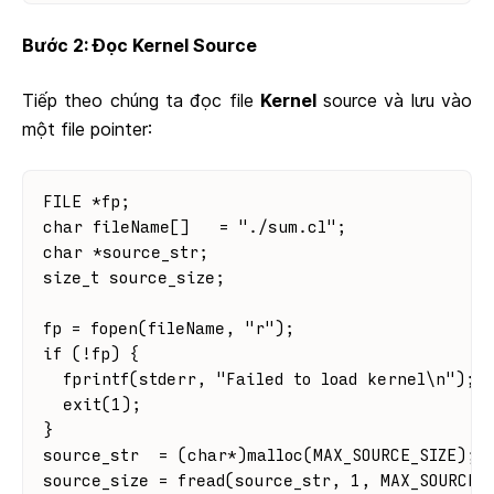
Bước 2: Đọc Kernel Source
Tiếp theo chúng ta đọc file
Kernel
source và lưu vào
một file pointer:
FILE *fp;
char fileName[]   = "./sum.cl";
char *source_str;
size_t source_size;
fp = fopen(fileName, "r");
if (!fp) {
  fprintf(stderr, "Failed to load kernel\n");
  exit(1);
}
source_str  = (char*)malloc(MAX_SOURCE_SIZE);
source_size = fread(source_str, 1, MAX_SOURCE_