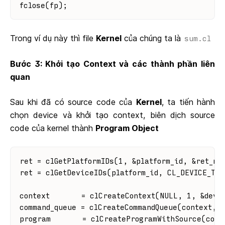
fclose(fp);
Trong ví dụ này thì file
Kernel
của chúng ta là
sum.cl
Bước 3: Khởi tạo Context và các thành phần liên
quan
Sau khi đã có source code của
Kernel
, ta tiến hành
chọn device và khởi tạo context, biên dịch source
code của kernel thành
Program Object
ret = clGetPlatformIDs(1, &platform_id, &ret_nu
ret = clGetDeviceIDs(platform_id, CL_DEVICE_TY
context       = clCreateContext(NULL, 1, &devi
command_queue = clCreateCommandQueue(context, 
program       = clCreateProgramWithSource(cont