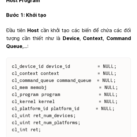
Host Program
Bước 1: Khởi tạo
Đầu tiên
Host
cần khởi tạo các biến để chứa các đối
tượng cần thiết như là
Device
,
Context
,
Command
Queue
,...:
cl_device_id device_id          = NULL;
cl_context context              = NULL;
cl_command_queue command_queue  = NULL;
cl_mem memobj                   = NULL;
cl_program program              = NULL;
cl_kernel kernel                = NULL;
cl_platform_id platform_id      = NULL;
cl_uint ret_num_devices;
cl_uint ret_num_platforms;
cl_int ret;