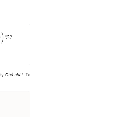
%
7
=
0
)
0
%
7
gày
Chủ nhật
. Ta