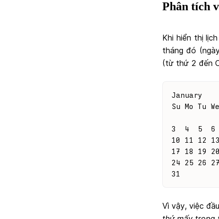
Phân tích 
Khi hiển thị lị
tháng đó (ngày
(từ thứ 2 đến C
January   
Su Mo Tu W
          
3  4  5  6
10 11 12 1
17 18 19 2
24 25 26 2
31
Vì vậy, việc đầ
thứ mấy trong 