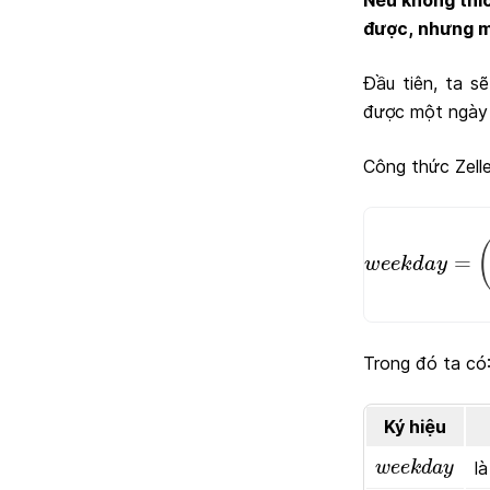
Nếu không thí
được, nhưng m
Đầu tiên, ta s
được một ngày 
Công thức Zelle
w
e
e
k
d
a
y
=
w
e
e
k
d
a
y
Trong đó ta có
Ký hiệu
w
e
e
k
d
a
y
l
w
e
e
k
d
a
y