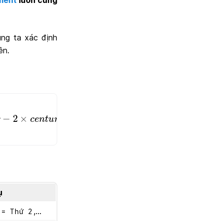
ment
luôn cũng
úng ta xác định
ên.
−
2
×
c
e
n
t
u
r
y
)
%
7
)
−
2
×
%
7
r
c
e
n
t
u
r
y
ụ
,...
 = Thứ 2