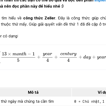
ch toán thì các bạn có thể bỏ qua và đọc đến phần
Imple
à nên đọc phần này để hiểu nhé :)
ẽ tìm hiểu về
công thức Zeller
. Đây là công thức giúp ch
thuộc thứ mấy. Giúp giải quyết vấn đề thứ 1 đã đề cập ở tr
r có dạng:
=
(
13
×
m
o
n
t
h
−
1
5
+
y
e
a
r
4
+
c
e
n
t
u
r
y
4
+
d
a
y
+
y
e
a
r
13
×
−
1
y
e
a
r
c
e
n
t
u
r
y
(
m
o
n
t
h
+
+
+
+
d
a
y
y
e
a
4
4
5
:
Mô tả
Ví d
à thứ ngày mà chúng ta cần tìm
,
0 = Chủ nhật
1