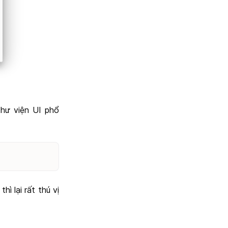
thư viện UI phổ
ì lại rất thú vị