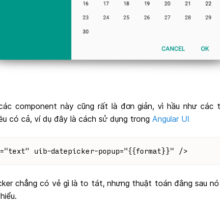
ác component này cũng rất là đơn giản, vì hầu như các 
ều có cả, ví dụ đây là cách sử dụng trong
Angular UI
="text" uib-datepicker-popup="{{format}}" />
er chẳng có vẻ gì là to tát, nhưng thuật toán đằng sau nó th
hiểu.