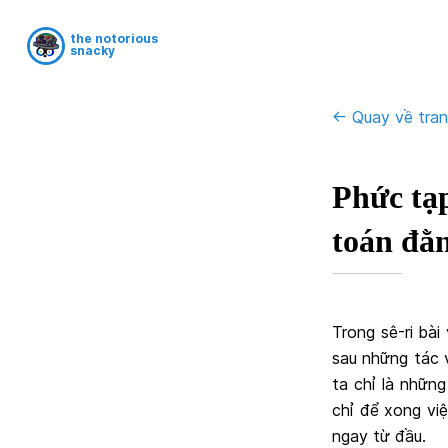
the notorious
snacky
<- Quay về tra
Phức tạp
toán đằ
Trong sê-ri bài
sau những tác 
ta chỉ là những
chỉ để xong vi
ngay từ đầu.