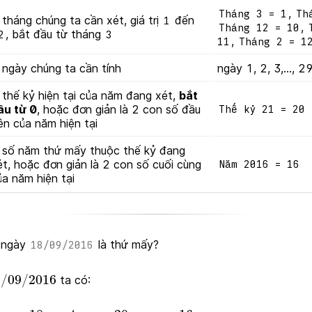
,
Tháng 3 = 1
Th
à tháng chúng ta cần xét, giá trị
đến
1
,
Tháng 12 = 10
, bắt đầu từ tháng
2
3
,
11
Tháng 2 = 1
à ngày chúng ta cần tính
ngày 1, 2, 3,..., 2
à thế kỷ hiện tại của năm đang xét,
bắt
ầu từ 0
, hoặc đơn giản là 2 con số đầu
Thế kỷ 21 = 20
iên của năm hiện tại
à số năm thứ mấy thuộc thế kỷ đang
ét, hoặc đơn giản là 2 con số cuối cùng
Năm 2016 = 16
ủa năm hiện tại
 ngày
là thứ mấy?
18/09/2016
8
/
09
/
2016
8
/
09
/
2016
ta có:
a
y
=
18
c
e
n
t
u
r
y
=
20
y
e
a
r
=
16