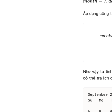
=
7
,
m
o
n
t
h
d
Áp dụng công th
w
e
e
w
e
e
k
Như vậy ta tí
có thể tra lịch
September 
Su   Mo   
          
4    5    