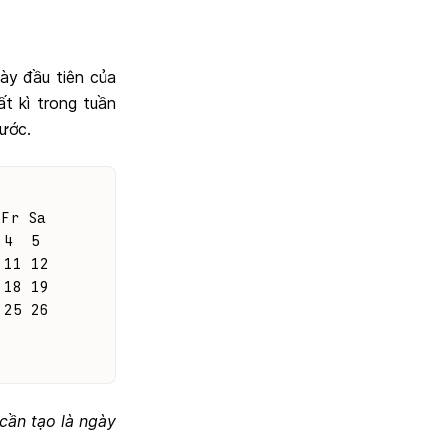
gày đầu tiên của
t kì trong tuần
rước.
 Fr Sa
 4  5
 11 12
 18 19
 25 26
cần tạo là ngày