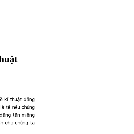
thuật
ề kĩ thuật đằng
là tệ nếu chúng
à dâng tận miệng
nh cho chúng ta