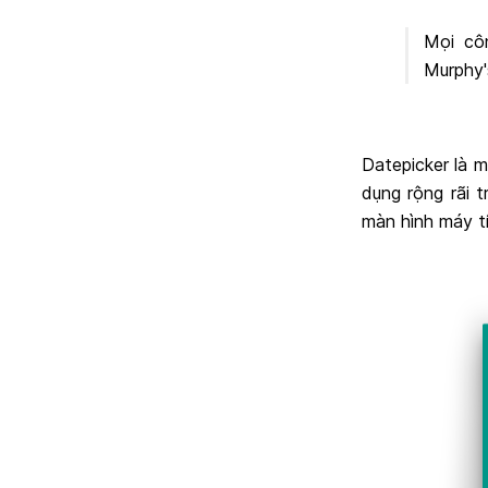
Mọi cô
Murphy'
Datepicker là 
dụng rộng rãi t
màn hình máy t