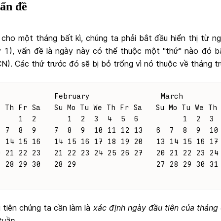
vấn đề
ch cho một tháng bất kì, chúng ta phải bắt đầu hiển thị từ n
 1), vấn đề là ngày này có thể thuộc một "thứ" nào đó bấ
N). Các thứ trước đó sẽ bị bỏ trống vì nó thuộc về tháng t
             February                March
e Th Fr Sa   Su Mo Tu We Th Fr Sa   Su Mo Tu We Th
     1  2       1  2  3  4  5  6          1  2  3 
  7  8  9    7  8  9  10 11 12 13   6  7  8  9  10
3 14 15 16   14 15 16 17 18 19 20   13 14 15 16 17
0 21 22 23   21 22 23 24 25 26 27   20 21 22 23 24
7 28 29 30   28 29                  27 28 29 30 31
u tiên chúng ta cần làm là
xác định ngày đầu tiên của tháng 
tuần
.