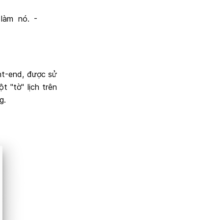
làm nó. -
nt-end, được sử
t "tờ" lịch trên
g.