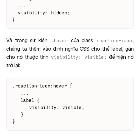
  ...
  visibility: hidden;
}
Và trong sự kiện
của class
,
:hover
reaction-icon
chúng ta thêm vào định nghĩa CSS cho thẻ label, gán
cho nó thuộc tính
để hiện nó
visibility: visible;
trở lại:
.reaction-icon:hover {
   ...
   label {
      visibility: visible;
   }
}