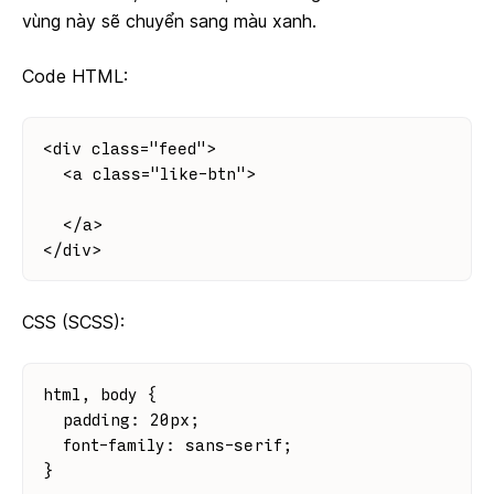
vùng này sẽ chuyển sang màu xanh.
Code HTML:
<div class="feed">
  <a class="like-btn">
  </a>
</div>
CSS (SCSS):
html, body {
  padding: 20px;
  font-family: sans-serif;
}