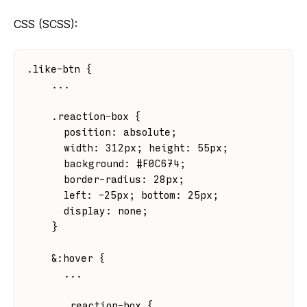
CSS (SCSS):
.like-btn {
    ...
    .reaction-box {
      position: absolute;
      width: 312px; height: 55px;
      background: #F0C674;
      border-radius: 28px;
      left: -25px; bottom: 25px;
      display: none;
    }
    &:hover {
      ...
      .reaction-box {