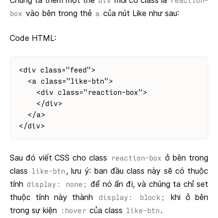
div
reaction-
vào bên trong thẻ
của nút Like như sau:
box
a
Code HTML:
<div class="feed">
  <a class="like-btn">
    <div class="reaction-box">
    </div>
  </a>
</div>
Sau đó viết CSS cho class
ở bên trong
reaction-box
class
, lưu ý: ban đầu class này sẽ có thuộc
like-btn
tính
để nó ẩn đi, và chúng ta chỉ set
display: none;
thuộc tính này thành
khi ở bên
display: block;
trong sự kiện
của class
.
:hover
like-btn