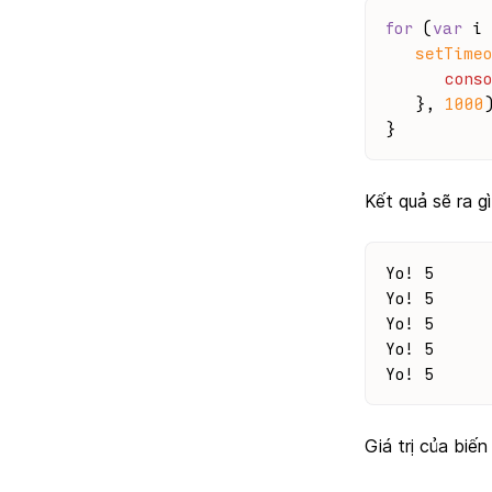
for
 (
var
 i 
setTimeo
conso
   }, 
1000
}
Kết quả sẽ ra g
Yo! 5
Yo! 5
Yo! 5
Yo! 5
Yo! 5
Giá trị của biế