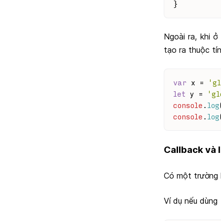
}
Ngoài ra, khi 
tạo ra thuộc tí
var
 x = 
'gl
let
 y = 
'gl
console
.
log
console
.
log
Callback và 
Có một trường
Ví dụ nếu dùng