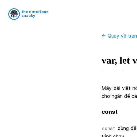
the notorious
snacky
<- Quay về tra
var, let
Mấy bài viết nó
cho ngắn để cá
const
dùng để 
const
trình chạy.