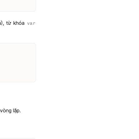
ả), từ khóa
var
vòng lặp.