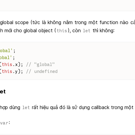
ở global scope (tức là không nằm trong một function nào c
nh mới cho global object (
), còn
thì không:
this
let
obal'
;
obal'
;
(
this
.
x
); 
// "global"
(
this
.
y
); 
// undefined
let
 hợp dùng
rất hiệu quả đó là sử dụng callback trong một 
let
:
var