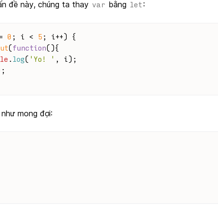
vấn đề này, chúng ta thay
bằng
:
var
let
= 
0
; i < 
5
; i++) {
ut
(
function
(
){ 
le
.
log
(
'Yo! '
, i);
);
 như mong đợi: