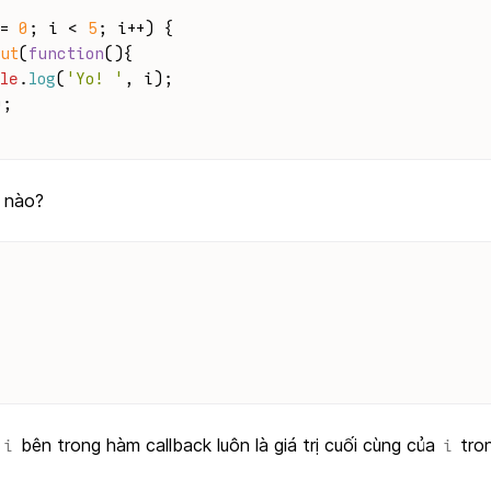
= 
0
; i < 
5
; i++) {
ut
(
function
(
){ 
le
.
log
(
'Yo! '
, i);
);
ì nào?
n
bên trong hàm callback luôn là giá trị cuối cùng của
tron
i
i