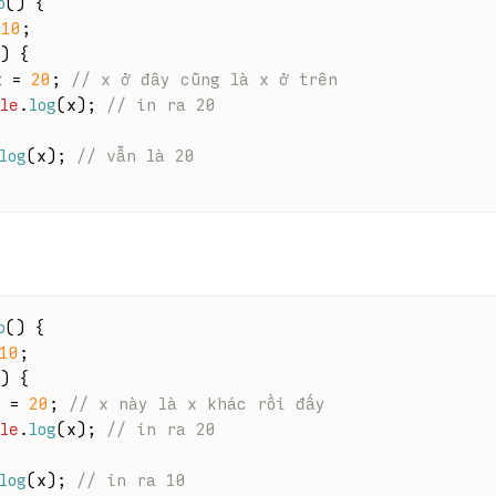
o
(
) {
 
10
;
) {
x = 
20
; 
// x ở đây cũng là x ở trên
le
.
log
(x); 
// in ra 20
log
(x); 
// vẫn là 20
o
(
) {
10
;
) {
 = 
20
; 
// x này là x khác rồi đấy
le
.
log
(x); 
// in ra 20
log
(x); 
// in ra 10