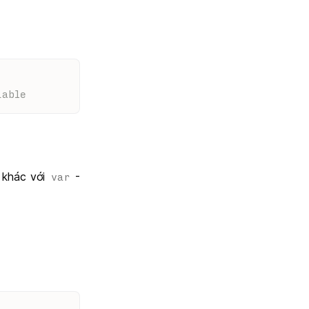
iable
 khác với
-
var