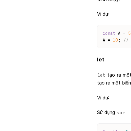
Ví dụ:
const
 A = 
5
A = 
10
; 
//
let
tạo ra một
let
tạo ra một biế
Ví dụ:
Sử dụng
:
var