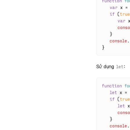
function
fo
var
 x =
if
 (
true
var
 
conso
   }
console
.
}
Sử dụng
:
let
function
fo
let
 x = 
if
 (
true
let
 x
conso
   }
console
.