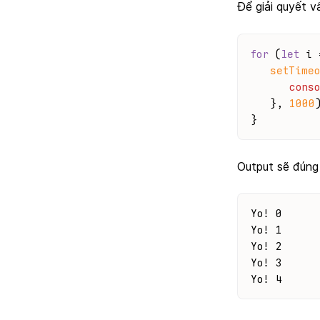
Để giải quyết 
for
 (
let
 i 
setTimeo
conso
   }, 
1000
}
Output sẽ đúng
Yo! 0
Yo! 1
Yo! 2
Yo! 3
Yo! 4