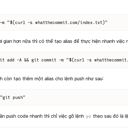
-m "$(curl -s whatthecommit.com/index.txt)"
ời gian hơn nữa thì có thể tạo alias để thực hiện nhanh việc 
it add -A && git commit -m "$(curl -s whatthecommit
nh còn tạo thêm một alias cho lệnh push như sau:
="git push"
cần push code nhanh thì chỉ việc gõ lệnh
theo sau đó là l
yo