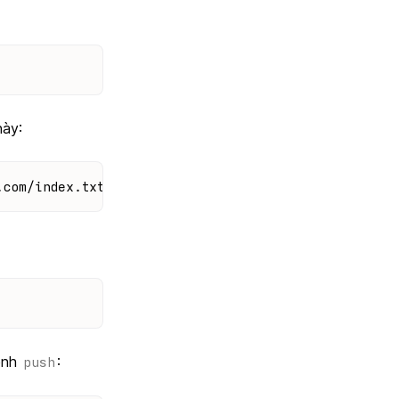
này:
.com/index.txt)"'
ệnh
:
push