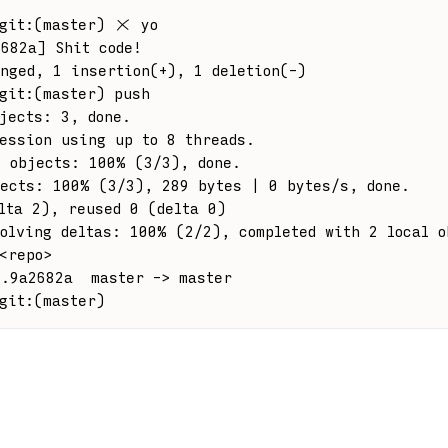
 git:(master) ✗ yo
2682a] Shit code!
nged, 1 insertion(+), 1 deletion(-)
 git:(master) push
jects: 3, done.
ession using up to 8 threads.
g objects: 100% (3/3), done.
jects: 100% (3/3), 289 bytes | 0 bytes/s, done.
lta 2), reused 0 (delta 0)
olving deltas: 100% (2/2), completed with 2 local o
<repo>
..9a2682a  master -> master
git:(master)