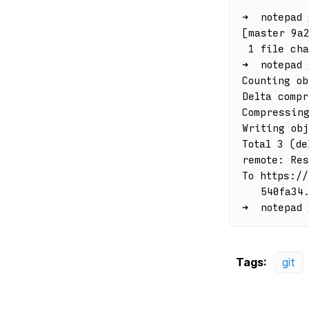
➜  notepad
[master 9a
 1 file cha
➜  notepad
Counting ob
Delta compr
Compressin
Writing ob
Total 3 (de
remote: Res
To https://
   540fa34
➜  notepad 
Tags:
git