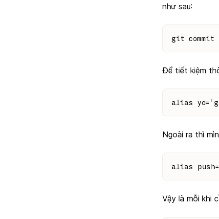
như sau:
git commit 
Để tiết kiệm th
alias yo='g
Ngoài ra thì mì
alias push
Vậy là mỗi khi 