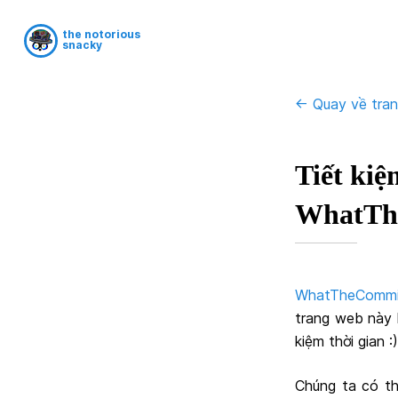
the notorious
snacky
<- Quay về tra
Tiết kiệ
WhatTh
WhatTheCommi
trang web này l
kiệm thời gian :)
Chúng ta có t